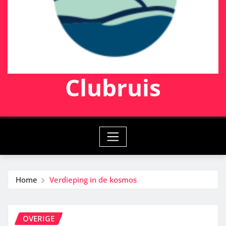
Clubruis
Home
Verdieping in de kosmos
OVERIGE