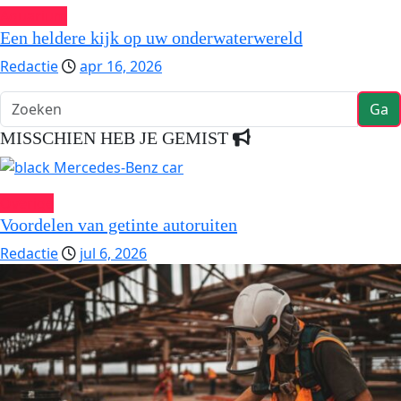
Aquarium
Een heldere kijk op uw onderwaterwereld
Redactie
apr 16, 2026
Ga
MISSCHIEN HEB JE GEMIST
Overige
Voordelen van getinte autoruiten
Redactie
jul 6, 2026