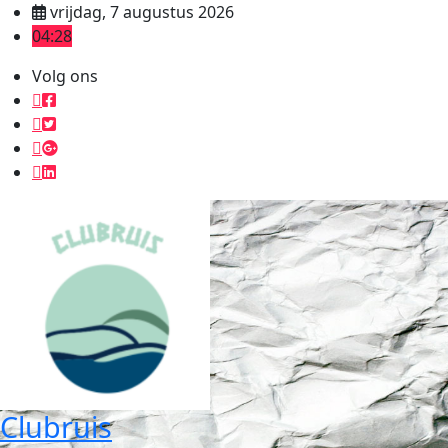
Ga
vrijdag, 7 augustus 2026
naar
04:28
de
Volg ons
inhoud
Clubruis