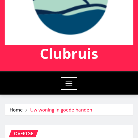
Clubruis
Home
Uw woning in goede handen
OVERIGE