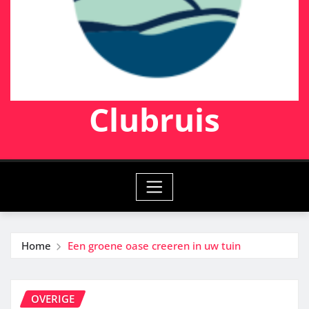
Clubruis
Home
Een groene oase creeren in uw tuin
OVERIGE