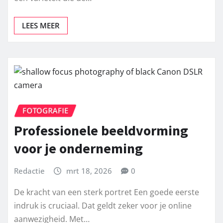
Variëteit Stap in de wereld van de “banana kush“,
een variëteit die de…
LEES MEER
FOTOGRAFIE
Professionele beeldvorming
voor je onderneming
Redactie
mrt 18, 2026
0
De kracht van een sterk portret Een goede eerste
indruk is cruciaal. Dat geldt zeker voor je online