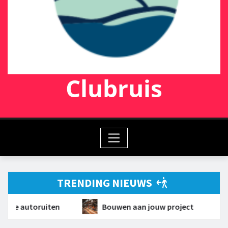
Clubruis
TRENDING NIEUWS
ouwen aan jouw project
Effectief leiderschap in de 