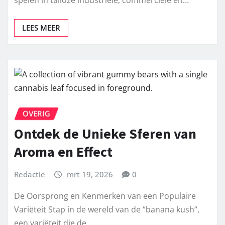
fundamentele hijsapparaten die een cruciale rol
spelen in talloze industriële, commerciële en…
LEES MEER
OVERIG
Ontdek de Unieke Sferen van
Aroma en Effect
Redactie
mrt 19, 2026
0
De Oorsprong en Kenmerken van een Populaire