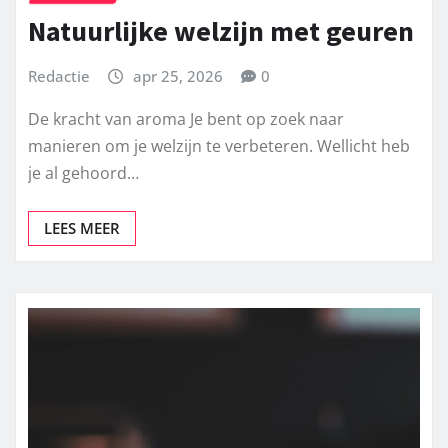
OVERIGE
Natuurlijke welzijn met geuren
Redactie
apr 25, 2026
0
De kracht van aroma Je bent op zoek naar
manieren om je welzijn te verbeteren. Wellicht heb
je al gehoord…
LEES MEER