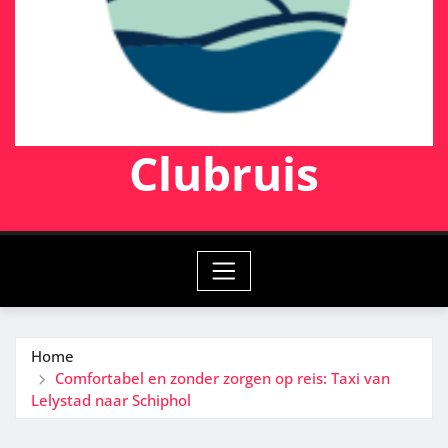
Clubruis
Home
Comfortabel en zonder zorgen op reis: Taxi van
Lelystad naar Schiphol