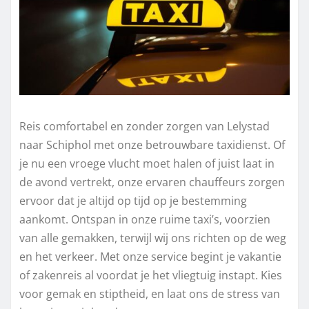
Reis comfortabel en zonder zorgen van Lelystad
naar Schiphol met onze betrouwbare taxidienst. Of
je nu een vroege vlucht moet halen of juist laat in
de avond vertrekt, onze ervaren chauffeurs zorgen
ervoor dat je altijd op tijd op je bestemming
aankomt. Ontspan in onze ruime taxi’s, voorzien
van alle gemakken, terwijl wij ons richten op de weg
en het verkeer. Met onze service begint je vakantie
of zakenreis al voordat je het vliegtuig instapt. Kies
voor gemak en stiptheid, en laat ons de stress van