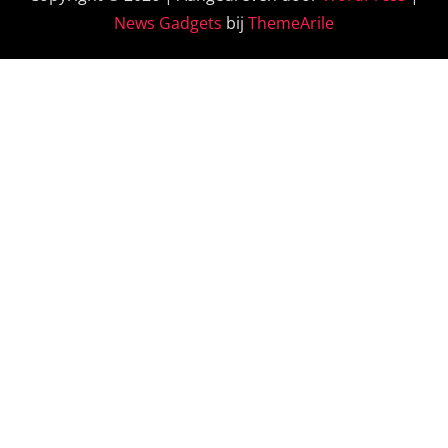
News Gadgets
bij
ThemeArile