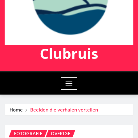
Clubruis
Home
Beelden die verhalen vertellen
FOTOGRAFIE
OVERIGE