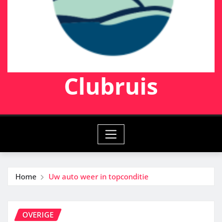
Clubruis
Home
Uw auto weer in topconditie
OVERIGE