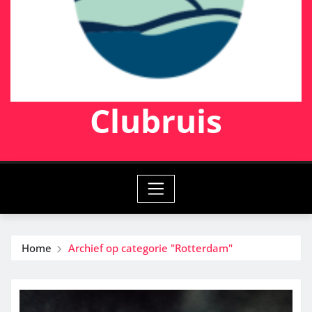
Clubruis
Home
Archief op categorie "Rotterdam"