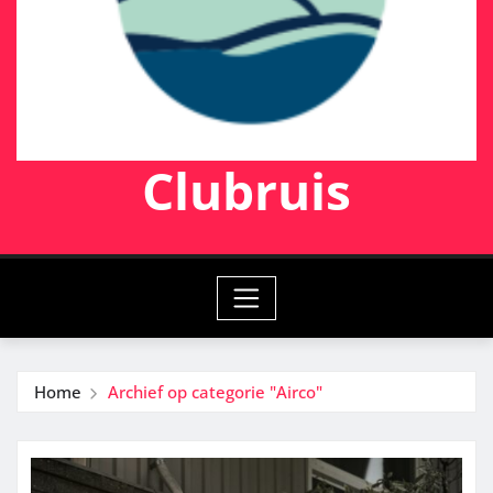
Clubruis
Home
Archief op categorie "Airco"